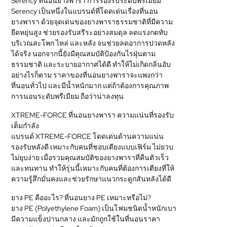
Serency ที่นอนยางพารา การรองรับระดับพรีเมียม
Serency เป็นหนึ่งในแบรนด์ที่โดดเด่นเรื่องที่นอน
ยางพารา ด้วยจุดเด่นของยางพาราธรรมชาติที่มีความ
ยืดหยุ่นสูง ช่วยรองรับสรีระอย่างสมดุล ลดแรงกดทับ
บริเวณสะโพก ไหล่ และหลัง จนช่วยลดอาการปวดหลัง
ได้จริง นอกจากนี้ยังมีคุณสมบัติป้องกันไรฝุ่นตาม
ธรรมชาติ และระบายอากาศได้ดี ทำให้ไม่เกิดกลิ่นอับ
อย่างไรก็ตาม ราคาของที่นอนยางพาราจะแพงกว่า
ที่นอนทั่วไป และมีน้ำหนักมาก แต่ถ้าต้องการคุณภาพ
การนอนระดับพรีเมียม ถือว่าน่าลงทุน
XTREME-FORCE ที่นอนยางพารา ความแน่นที่รองรับ
เต็มกำลัง
แบรนด์ XTREME-FORCE โดดเด่นด้านความแน่น
รองรับหลังดี เหมาะกับคนที่ชอบเตียงแบบเฟิร์ม ไม่ยวบ
ไม่ยุบง่าย เมื่อรวมคุณสมบัติของยางพาราที่คืนตัวเร็ว
และทนทาน ทำให้รุ่นนี้เหมาะกับคนที่ต้องการเตียงที่ให้
ความรู้สึกมั่นคงและช่วยรักษาแนวกระดูกสันหลังได้ดี
ยาง PE คืออะไร? ที่นอนยาง PE เหมาะหรือไม่?
ยาง PE (Polyethylene Foam) เป็นโฟมชนิดน้ำหนักเบา
มีความแข็งปานกลาง และมักถูกใช้ในที่นอนราคา