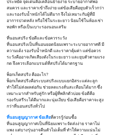
ประหยัด จุดเด่นคือเคลื่อนย้ายง่าย ระบายอากาศพอ
สมควร และราคาเข้าถึงง่าย แต่ข้อเสียคือยุบตัวเร็วกว่า
และรองรับน้ำหนักได้ไม่ดีมาก จึงไม่เหมาะกับผู้ที่มี
อาการปวดหลัง หรือใช้ในระยะยาว นิยมใช้ในห้องเช่า
หอพัก หรือเป็นเบาะรองนอนเสริม
ที่นอนสปริง ข้อดีและข้อควรระวัง
ที่นอนสปริงเป็นที่นอนยอดนิยมเพราะระบายอากาศดี มี
ความเด้ง รองรับน้ำหนักดี และราคาคุ้มค่า แต่ข้อควร
ระวังคืออาจเกิดเสียงดังในระยะยาว และยุบตัวตามแรง
กด จึงควรเลือกแบรนด์ที่สปริงได้มาตรฐาน
พ็อกเก็ตสปริง คืออะไร?
พ็อกเก็ตสปริงคือระบบสปริงแบบแยกอิสระแต่ละลูก
ทำให้ไม่ส่งผลต่อกัน ช่วยลดแรงสั่นสะเทือนได้มาก ซึ่ง
เหมาะมากสำหรับคู่รัก หรือผู้ที่พลิกตัวบ่อย ข้อดีคือ
รองรับสรีระได้ดีมากและนุ่มเงียบ ข้อเสียคือราคาจะสูง
กว่าที่นอนสปริงทั่วไป
ที่นอนสูญญากาศ ข้อเสีย
ที่ควรรู้ก่อนซื้อ
ที่นอนสูญญากาศเป็นที่นิยมเพราะจัดส่งง่าย ราคาไม่
แพง แต่บางรุ่นอาจคืนตัวไม่เต็มที่ ทำให้ความแน่นไม่