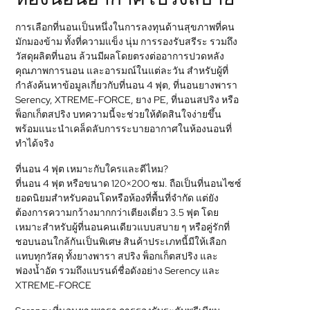
MEDICAL
การเลือกที่นอนเป็นหนึ่งในการลงทุนด้านสุขภาพที่คน
มักมองข้าม ทั้งที่ความแข็ง นุ่ม การรองรับสรีระ รวมถึง
SKIN
วัสดุผลิตที่นอน ล้วนมีผลโดยตรงต่ออาการปวดหลัง
CARE
คุณภาพการนอน และอารมณ์ในแต่ละวัน สำหรับผู้ที่
กำลังค้นหาข้อมูลเกี่ยวกับที่นอน 4 ฟุต, ที่นอนยางพารา
SOFTWARE
Serency, XTREME-FORCE, ยาง PE, ที่นอนสปริง หรือ
พ็อกเก็ตสปริง บทความนี้จะช่วยให้ตัดสินใจง่ายขึ้น
CONTACT
พร้อมแนะนำเคล็ดลับการระบายอากาศในห้องนอนที่
ทำได้จริง
US
ที่นอน 4 ฟุต เหมาะกับใครและดีไหม?
ที่นอน 4 ฟุต หรือขนาด 120×200 ซม. ถือเป็นที่นอนไซซ์
ยอดนิยมสำหรับคอนโดหรือห้องที่พื้นที่จำกัด แต่ยัง
ต้องการความกว้างมากกว่าเตียงเดี่ยว 3.5 ฟุต โดย
เหมาะสำหรับผู้ที่นอนคนเดียวแบบสบาย ๆ หรือคู่รักที่
ชอบนอนใกล้กันเป็นพิเศษ สินค้าประเภทนี้มีให้เลือก
แทบทุกวัสดุ ทั้งยางพารา สปริง พ็อกเก็ตสปริง และ
ฟองน้ำอัด รวมถึงแบรนด์ชื่อดังอย่าง Serency และ
XTREME-FORCE